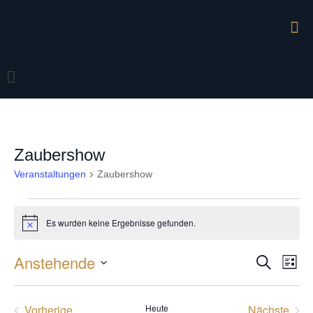
Zaubershow
Veranstaltungen
Zaubershow
Veranstaltungen
Es wurden keine Ergebnisse gefunden.
Hinweis
Anstehende
Veran
Vera
Suche
Liste
Ansi
Datum
Suche
Navi
wählen.
und
Vorherige
Heute
Nächste