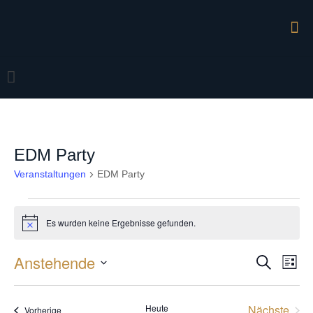
EDM Party
Veranstaltungen
EDM Party
Veranstaltungen
Es wurden keine Ergebnisse gefunden.
Hinweis
Anstehende
Veran
Vera
Suche
Liste
Ansi
Datum
Suche
Navi
wählen.
und
Heute
Nächste
Veranstaltungen
Vorherige