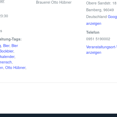
ber
Brauerei Otto Hübner
Obere Sandstr. 18
Bamberg
,
96049
23:30
Deutschland
Goog
anzeigen
os
Telefon
0951 5190002
altung-Tags:
g
,
Bier
,
Bier
Veranstaltungsort
Bockbier
,
anzeigen
rkalender
,
mensch
,
en
,
Otto Hübner
,
h