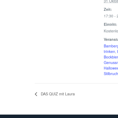
31 Okto
Zeit:
17:30 - 
Eintritt:
Kostenl
Veranst
Bamber
trinken
,
Bockbie
Genuss
Hallowe
Stilbruc
DAS QUIZ mit Laura