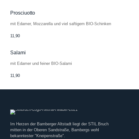
Prosciuotto
mit Edamer, Mozzarella und viel saftigem BIO-Schinken
11,90
Salami
mit Edamer und feiner BIO-Salami
11,90
Im Herzen der Bamberger Altstadt liegt der STIL.Bruch
mitten in der Oberen Sandstraße, Bambergs wohl
bekanntester "Kneipenstraße".