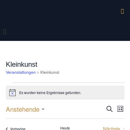
Kleinkunst
Veranstaltungen
Kleinkunst
Veranstaltungen
Es wurden keine Ergebnisse gefunden.
Hinweis
Anstehende
Veran
Vera
Suche
Liste
Ansi
Datum
Suche
Navi
wählen.
und
Heute
Nächste
Veranstaltungen
Vorherige