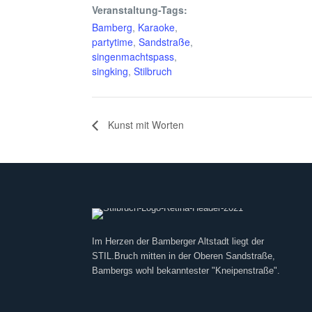
Veranstaltung-Tags:
Bamberg
,
Karaoke
,
partytime
,
Sandstraße
,
singenmachtspass
,
singking
,
Stilbruch
Kunst mit Worten
Im Herzen der Bamberger Altstadt liegt der
STIL.Bruch mitten in der Oberen Sandstraße,
Bambergs wohl bekanntester "Kneipenstraße".