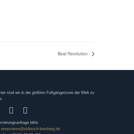
Beat Revolution
hier sind wir in der größten Fußgängerzone der Welt zu
n
rvierungsanfrage bitte:
:
reservieren@stilbruch-bamberg.de