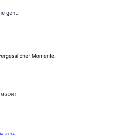
ne geht.
nvergesslicher Momente.
NGSORT
le Karte