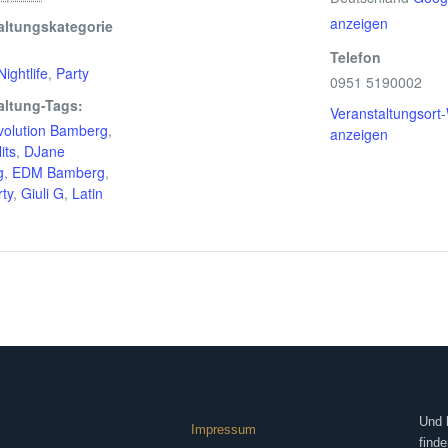
anzeigen
altungskategorie
Telefon
Nightlife
,
Party
0951 5190002
altung-Tags:
Veranstaltungsort
volution Bamberg
,
anzeigen
its
,
DJane
g
,
EDM Bamberg
,
ty
,
Giuli G
,
Latin
Und 
Impressum
finde