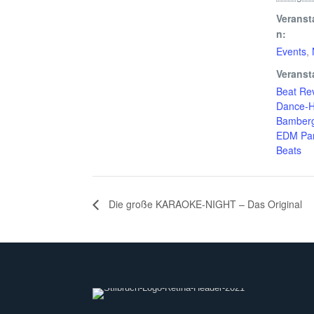
Veranst
n:
Events
,
Veranst
Beat Re
Dance-H
Bamber
EDM Par
Beats
Die große KARAOKE-NIGHT – Das Original