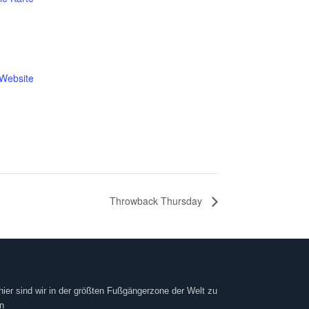
-Website
Throwback Thursday
hier sind wir in der größten Fußgängerzone der Welt zu
n