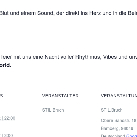
 Blut und einem Sound, der direkt ins Herz und in die Bei
 feier mit uns eine Nacht voller Rhythmus, Vibes und u
orld.
LS
VERANSTALTER
VERANSTALTU
STIL.Bruch
STIL.Bruch
:
 | 22:00
Obere Sandstr. 18
Bamberg
,
96049
 | 3:00
Deutschland
Goog