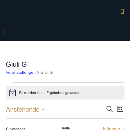
Giuli G
Veranstaltungen
Giuli G
Veranstaltungen
Es wurden keine Ergebnisse gefunden.
Hinweis
Anstehende
Veran
Vera
Suche
Liste
Ansi
Datum
Suche
Navi
wählen.
und
Heute
Nächste
Veranstaltungen
Vorherige