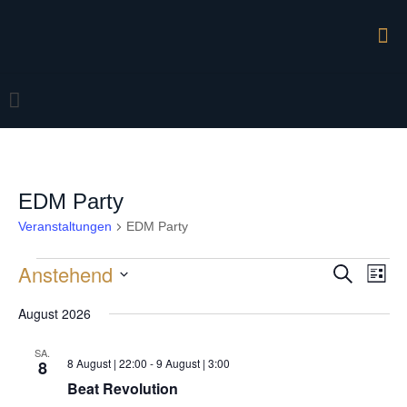
EDM Party
Veranstaltungen
EDM Party
Veranstaltungen
Anstehend
Veran
Vera
Suche
Liste
Ansi
Datum
Suche
Navi
August 2026
wählen.
und
SA.
Ansich
8 August | 22:00
-
9 August | 3:00
8
Beat Revolution
Naviga