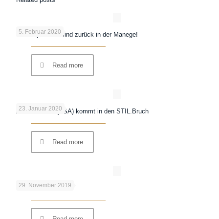
5. Februar 2020
Die Elephanten sind zurück in der Manege!
Read more
23. Januar 2020
Aaron Brooks (USA) kommt in den STIL.Bruch
Read more
29. November 2019
Des STÄLLA ist da!
Read more