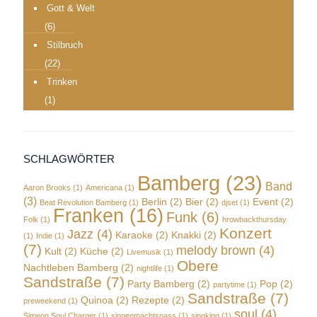
Gott & Welt
(6)
Stilbruch
(22)
Trinken
(1)
SCHLAGWÖRTER
Bamberg
(23)
Band
Aaron Brooks
(1)
Americana
(1)
(3)
Berlin
(2)
Bier
(2)
Event
(2)
Beat Revolution Bamberg
(1)
djset
(1)
Franken
(16)
Funk
(6)
Folk
(1)
hrowbackthursday
Konzert
Jazz
(4)
Karaoke
(2)
Knakki
(2)
(1)
Indie
(1)
(7)
melody brown
(4)
Kult
(2)
Küche
(2)
Livemusik
(1)
Obere
Nachtleben Bamberg
(2)
nightlife
(1)
Sandstraße
(7)
Party Bamberg
(2)
Pop
(2)
partytime
(1)
Sandstraße
(7)
Quinoa
(2)
Rezepte
(2)
preweekend
(1)
soul
(4)
Simeon Soul Charger
(1)
singenmachtspass
(1)
singking
(1)