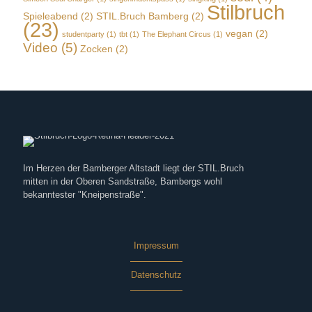
Stilbruch
Spieleabend
(2)
STIL.Bruch Bamberg
(2)
(23)
vegan
(2)
studentparty
(1)
tbt
(1)
The Elephant Circus
(1)
Video
(5)
Zocken
(2)
Im Herzen der Bamberger Altstadt liegt der STIL.Bruch
mitten in der Oberen Sandstraße, Bambergs wohl
bekanntester "Kneipenstraße".
Impressum
Datenschutz