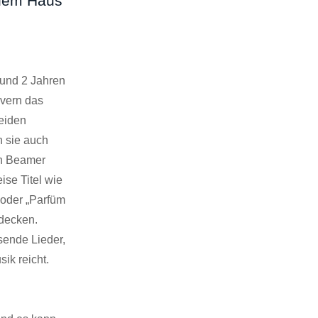
llem Haus
 rund 2 Jahren
overn das
beiden
n sie auch
in Beamer
ise Titel wie
) oder „Parfüm
fdecken.
sende Lieder,
ik reicht.