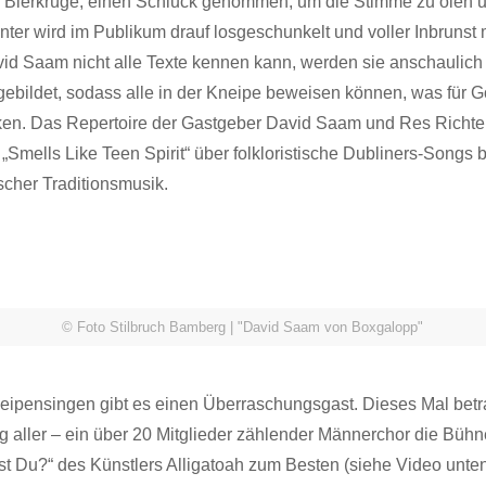
 Bierkrüge, einen Schluck genommen, um die Stimme zu ölen 
ter wird im Publikum drauf losgeschunkelt und voller Inbrunst
id Saam nicht alle Texte kennen kann, werden sie anschaulich 
ebildet, sodass alle in der Kneipe beweisen können, was für 
cken. Das Repertoire der Gastgeber David Saam und Res Richter
„Smells Like Teen Spirit“ über folkloristische Dubliners-Songs b
scher Traditionsmusik.
© Foto Stilbruch Bamberg | "David Saam von Boxgalopp"
eipensingen gibt es einen Überraschungsgast. Dieses Mal betra
aller – ein über 20 Mitglieder zählender Männerchor die Bühne
st Du?“ des Künstlers Alligatoah zum Besten (siehe Video unten