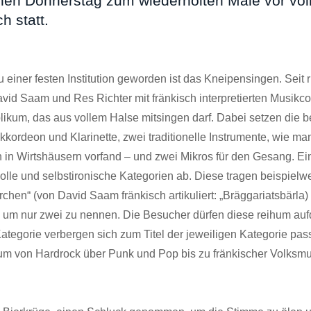
en Donnerstag zum wiederholten Male vor vo
ch statt.
zu einer festen Institution geworden ist das Kneipensingen. Seit
vid Saam und Res Richter mit fränkisch interpretierten Musikc
likum, das aus vollem Halse mitsingen darf. Dabei setzen die 
kkordeon und Klarinette, zwei traditionelle Instrumente, wie ma
 in Wirtshäusern vorfand – und zwei Mikros für den Gesang. E
olle und selbstironische Kategorien ab. Diese tragen beispielwe
rchen“ (von David Saam fränkisch artikuliert: „Bräggariatsbärla
“, um nur zwei zu nennen. Die Besucher dürfen diese reihum au
Kategorie verbergen sich zum Titel der jeweiligen Kategorie pas
um von Hardrock über Punk und Pop bis zu fränkischer Volksmus