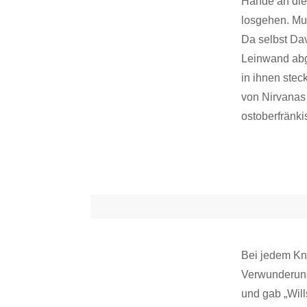
Hände an die
losgehen. Mun
Da selbst Dav
Leinwand abg
in ihnen ste
von Nirvanas 
ostoberfränki
Bei jedem Kn
Verwunderung 
und gab „Will