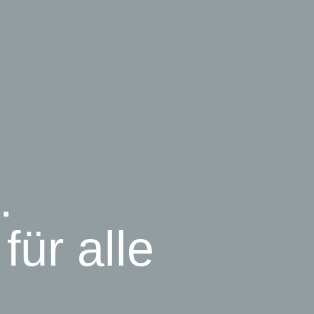
.
ür alle