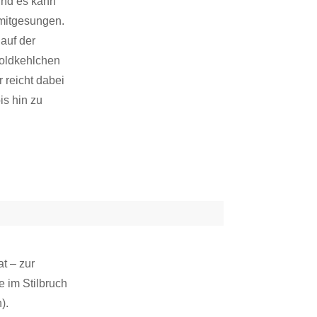
und es kann
 mitgesungen.
auf der
Goldkehlchen
 reicht dabei
is hin zu
t – zur
 im Stilbruch
).