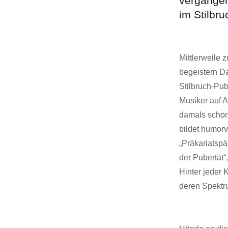
vergangen
im Stilbru
Mittlerweile 
begeistern Da
Stilbruch-Pub
Musiker auf A
damals schon
bildet humorv
„Präkariatspä
der Pubertät
Hinter jeder 
deren Spektr