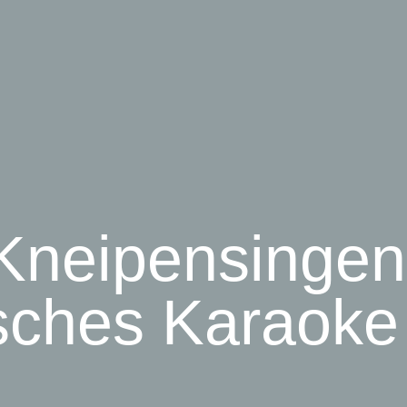
Kneipensingen
sches Karaoke f