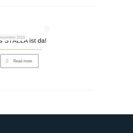
 November 2019
s STÄLLA ist da!
Read more