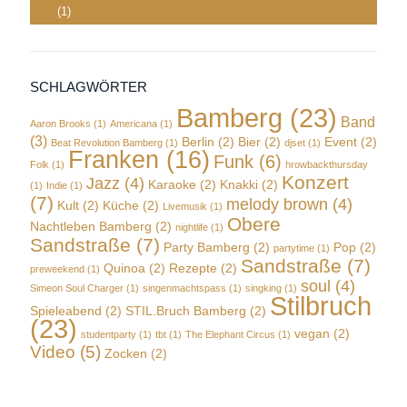
(1)
SCHLAGWÖRTER
Bamberg
(23)
Band
Aaron Brooks
(1)
Americana
(1)
(3)
Berlin
(2)
Bier
(2)
Event
(2)
Beat Revolution Bamberg
(1)
djset
(1)
Franken
(16)
Funk
(6)
Folk
(1)
hrowbackthursday
Konzert
Jazz
(4)
Karaoke
(2)
Knakki
(2)
(1)
Indie
(1)
(7)
melody brown
(4)
Kult
(2)
Küche
(2)
Livemusik
(1)
Obere
Nachtleben Bamberg
(2)
nightlife
(1)
Sandstraße
(7)
Party Bamberg
(2)
Pop
(2)
partytime
(1)
Sandstraße
(7)
Quinoa
(2)
Rezepte
(2)
preweekend
(1)
soul
(4)
Simeon Soul Charger
(1)
singenmachtspass
(1)
singking
(1)
Stilbruch
Spieleabend
(2)
STIL.Bruch Bamberg
(2)
(23)
vegan
(2)
studentparty
(1)
tbt
(1)
The Elephant Circus
(1)
Video
(5)
Zocken
(2)