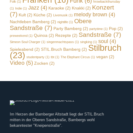
Franken
(16)
Funk
(6)
Folk
(1)
hrowbackthursday
Konzert
Jazz
(4)
Karaoke
(2)
Knakki
(2)
(1)
Indie
(1)
(7)
melody brown
(4)
Kult
(2)
Küche
(2)
Livemusik
(1)
Obere
Nachtleben Bamberg
(2)
nightlife
(1)
Sandstraße
(7)
Party Bamberg
(2)
Pop
(2)
partytime
(1)
Sandstraße
(7)
Quinoa
(2)
Rezepte
(2)
preweekend
(1)
soul
(4)
Simeon Soul Charger
(1)
singenmachtspass
(1)
singking
(1)
Stilbruch
Spieleabend
(2)
STIL.Bruch Bamberg
(2)
(23)
vegan
(2)
studentparty
(1)
tbt
(1)
The Elephant Circus
(1)
Video
(5)
Zocken
(2)
Im Herzen der Bamberger Altstadt liegt der STIL.Bruch
mitten in der Oberen Sandstraße, Bambergs wohl
bekanntester "Kneipenstraße".