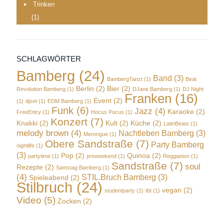
Trinken
(1)
SCHLAGWÖRTER
Bamberg
(24)
Band
(3)
BambergTanzt
(1)
Beat
Berlin
(2)
Bier
(2)
Revolution Bamberg
(1)
DJane Bamberg
(1)
DJ Night
Franken
(16)
Event
(2)
(1)
djset
(1)
EDM Bamberg
(1)
Funk
(6)
Jazz
(4)
Karaoke
(2)
FreeEntry
(1)
Hocus Pocus
(1)
Konzert
(7)
Knakki
(2)
Kult
(2)
Küche
(2)
LatinBeats
(1)
melody brown
(4)
Nachtleben Bamberg
(3)
Merengue
(1)
Obere Sandstraße
(7)
Party Bamberg
nightlife
(1)
(3)
Pop
(2)
Quinoa
(2)
partytime
(1)
preweekend
(1)
Reggaeton
(1)
Sandstraße
(7)
soul
Rezepte
(2)
Samstag Bamberg
(1)
(4)
STIL.Bruch Bamberg
(3)
Spieleabend
(2)
Stilbruch
(24)
vegan
(2)
studentparty
(1)
tbt
(1)
Video
(5)
Zocken
(2)