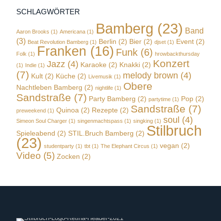
SCHLAGWÖRTER
Bamberg
(23)
Band
Aaron Brooks
(1)
Americana
(1)
(3)
Berlin
(2)
Bier
(2)
Event
(2)
Beat Revolution Bamberg
(1)
djset
(1)
Franken
(16)
Funk
(6)
Folk
(1)
hrowbackthursday
Konzert
Jazz
(4)
Karaoke
(2)
Knakki
(2)
(1)
Indie
(1)
(7)
melody brown
(4)
Kult
(2)
Küche
(2)
Livemusik
(1)
Obere
Nachtleben Bamberg
(2)
nightlife
(1)
Sandstraße
(7)
Party Bamberg
(2)
Pop
(2)
partytime
(1)
Sandstraße
(7)
Quinoa
(2)
Rezepte
(2)
preweekend
(1)
soul
(4)
Simeon Soul Charger
(1)
singenmachtspass
(1)
singking
(1)
Stilbruch
Spieleabend
(2)
STIL.Bruch Bamberg
(2)
(23)
vegan
(2)
studentparty
(1)
tbt
(1)
The Elephant Circus
(1)
Video
(5)
Zocken
(2)