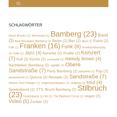
(1)
SCHLAGWÖRTER
Bamberg
(23)
Band
Aaron Brooks
(1)
Americana
(1)
(3)
Berlin
(2)
Bier
(2)
Event
(2)
Beat Revolution Bamberg
(1)
djset
(1)
Franken
(16)
Funk
(6)
Folk
(1)
hrowbackthursday
Konzert
Jazz
(4)
Karaoke
(2)
Knakki
(2)
(1)
Indie
(1)
(7)
melody brown
(4)
Kult
(2)
Küche
(2)
Livemusik
(1)
Obere
Nachtleben Bamberg
(2)
nightlife
(1)
Sandstraße
(7)
Party Bamberg
(2)
Pop
(2)
partytime
(1)
Sandstraße
(7)
Quinoa
(2)
Rezepte
(2)
preweekend
(1)
soul
(4)
Simeon Soul Charger
(1)
singenmachtspass
(1)
singking
(1)
Stilbruch
Spieleabend
(2)
STIL.Bruch Bamberg
(2)
(23)
vegan
(2)
studentparty
(1)
tbt
(1)
The Elephant Circus
(1)
Video
(5)
Zocken
(2)