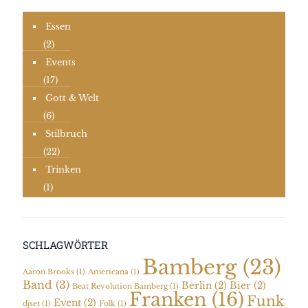
Essen
(2)
Events
(17)
Gott & Welt
(6)
Stilbruch
(22)
Trinken
(1)
SCHLAGWÖRTER
Bamberg
(23)
Aaron Brooks
(1)
Americana
(1)
Band
(3)
Berlin
(2)
Bier
(2)
Beat Revolution Bamberg
(1)
Franken
(16)
Funk
Event
(2)
djset
(1)
Folk
(1)