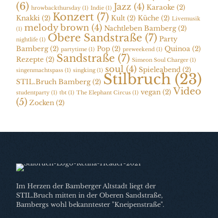
(6)
Jazz
(4)
Karaoke
(2)
hrowbackthursday
(1)
Indie
(1)
Konzert
(7)
Knakki
(2)
Kult
(2)
Küche
(2)
Livemusik
melody brown
(4)
Nachtleben Bamberg
(2)
(1)
Obere Sandstraße
(7)
Party
nightlife
(1)
Bamberg
(2)
Pop
(2)
Quinoa
(2)
partytime
(1)
preweekend
(1)
Sandstraße
(7)
Rezepte
(2)
Simeon Soul Charger
(1)
soul
(4)
Spieleabend
(2)
singenmachtspass
(1)
singking
(1)
Stilbruch
(23)
STIL.Bruch Bamberg
(2)
Video
vegan
(2)
studentparty
(1)
tbt
(1)
The Elephant Circus
(1)
(5)
Zocken
(2)
Im Herzen der Bamberger Altstadt liegt der
STIL.Bruch mitten in der Oberen Sandstraße,
Bambergs wohl bekanntester "Kneipenstraße".