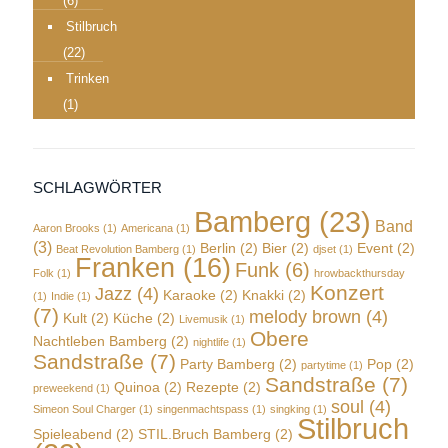
(6)
Stilbruch
(22)
Trinken
(1)
SCHLAGWÖRTER
Bamberg
(23)
Band
Aaron Brooks
(1)
Americana
(1)
(3)
Berlin
(2)
Bier
(2)
Event
(2)
Beat Revolution Bamberg
(1)
djset
(1)
Franken
(16)
Funk
(6)
Folk
(1)
hrowbackthursday
Konzert
Jazz
(4)
Karaoke
(2)
Knakki
(2)
(1)
Indie
(1)
(7)
melody brown
(4)
Kult
(2)
Küche
(2)
Livemusik
(1)
Obere
Nachtleben Bamberg
(2)
nightlife
(1)
Sandstraße
(7)
Party Bamberg
(2)
Pop
(2)
partytime
(1)
Sandstraße
(7)
Quinoa
(2)
Rezepte
(2)
preweekend
(1)
soul
(4)
Simeon Soul Charger
(1)
singenmachtspass
(1)
singking
(1)
Stilbruch
Spieleabend
(2)
STIL.Bruch Bamberg
(2)