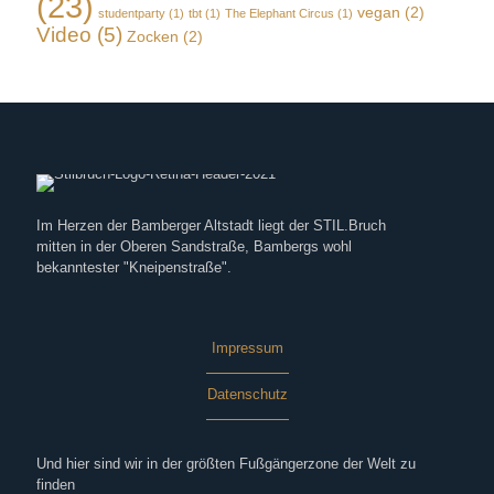
(23)
vegan
(2)
studentparty
(1)
tbt
(1)
The Elephant Circus
(1)
Video
(5)
Zocken
(2)
Im Herzen der Bamberger Altstadt liegt der STIL.Bruch
mitten in der Oberen Sandstraße, Bambergs wohl
bekanntester "Kneipenstraße".
Impressum
Datenschutz
Und hier sind wir in der größten Fußgängerzone der Welt zu
finden