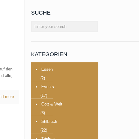
SUCHE
KATEGORIEN
auf den
Essen
nd alle,
(2)
Events
(17)
ad more
Gott & Welt
(6)
Stilbruch
(22)
Trinken