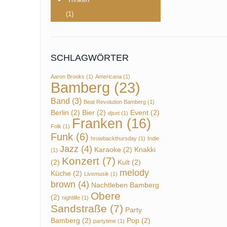
(1)
SCHLAGWÖRTER
Aaron Brooks
(1)
Americana
(1)
Bamberg
(23)
Band
(3)
Beat Revolution Bamberg
(1)
Berlin
(2)
Bier
(2)
Event
(2)
djset
(1)
Franken
(16)
Folk
(1)
Funk
(6)
hrowbackthursday
(1)
Indie
Jazz
(4)
Karaoke
(2)
Knakki
(1)
Konzert
(7)
(2)
Kult
(2)
melody
Küche
(2)
Livemusik
(1)
brown
(4)
Nachtleben Bamberg
Obere
(2)
nightlife
(1)
Sandstraße
(7)
Party
Bamberg
(2)
Pop
(2)
partytime
(1)