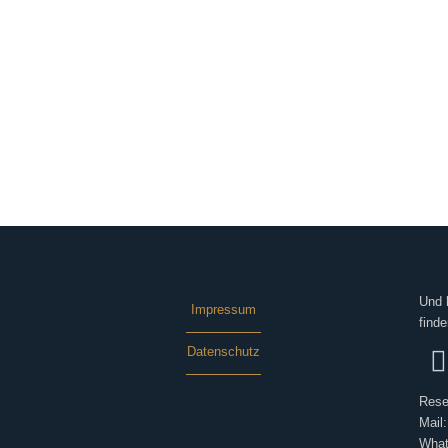
Und 
Impressum
finde
Datenschutz
Rese
Mail
What