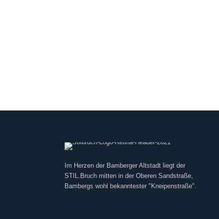
Im Herzen der Bamberger Altstadt liegt der
STIL.Bruch mitten in der Oberen Sandstraße,
Bambergs wohl bekanntester "Kneipenstraße".