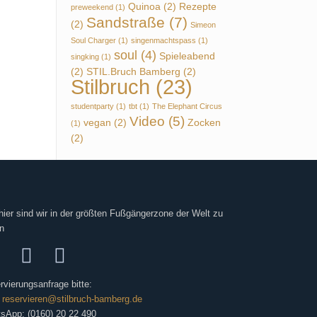
Quinoa
(2)
Rezepte
preweekend
(1)
Sandstraße
(7)
(2)
Simeon
Soul Charger
(1)
singenmachtspass
(1)
soul
(4)
Spieleabend
singking
(1)
(2)
STIL.Bruch Bamberg
(2)
Stilbruch
(23)
studentparty
(1)
tbt
(1)
The Elephant Circus
Video
(5)
vegan
(2)
Zocken
(1)
(2)
hier sind wir in der größten Fußgängerzone der Welt zu
n
rvierungsanfrage bitte:
:
reservieren@stilbruch-bamberg.de
sApp: (0160) 20 22 490