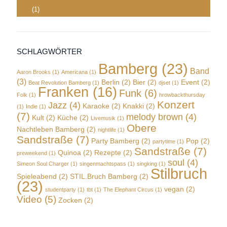
(1)
SCHLAGWÖRTER
Bamberg
(23)
Band
Aaron Brooks
(1)
Americana
(1)
(3)
Berlin
(2)
Bier
(2)
Event
(2)
Beat Revolution Bamberg
(1)
djset
(1)
Franken
(16)
Funk
(6)
Folk
(1)
hrowbackthursday
Konzert
Jazz
(4)
Karaoke
(2)
Knakki
(2)
(1)
Indie
(1)
(7)
melody brown
(4)
Kult
(2)
Küche
(2)
Livemusik
(1)
Obere
Nachtleben Bamberg
(2)
nightlife
(1)
Sandstraße
(7)
Party Bamberg
(2)
Pop
(2)
partytime
(1)
Sandstraße
(7)
Quinoa
(2)
Rezepte
(2)
preweekend
(1)
soul
(4)
Simeon Soul Charger
(1)
singenmachtspass
(1)
singking
(1)
Stilbruch
Spieleabend
(2)
STIL.Bruch Bamberg
(2)
(23)
vegan
(2)
studentparty
(1)
tbt
(1)
The Elephant Circus
(1)
Video
(5)
Zocken
(2)