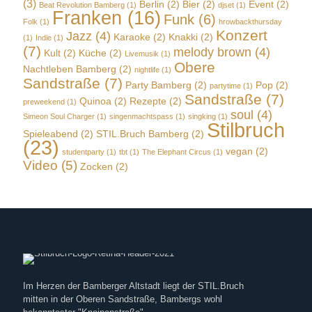
(3)
Berlin
(2)
Bier
(2)
Event
(2)
Beat Revolution Bamberg
(1)
djset
(1)
Franken
(16)
Funk
(6)
Folk
(1)
hrowbackthursday
Konzert
Jazz
(4)
Karaoke
(2)
Knakki
(2)
(1)
Indie
(1)
(7)
melody brown
(4)
Kult
(2)
Küche
(2)
Livemusik
(1)
Obere
Nachtleben Bamberg
(2)
nightlife
(1)
Sandstraße
(7)
Party Bamberg
(2)
Pop
(2)
partytime
(1)
Sandstraße
(7)
Quinoa
(2)
Rezepte
(2)
preweekend
(1)
soul
(4)
Simeon Soul Charger
(1)
singenmachtspass
(1)
singking
(1)
Stilbruch
Spieleabend
(2)
STIL.Bruch Bamberg
(2)
(23)
vegan
(2)
studentparty
(1)
tbt
(1)
The Elephant Circus
(1)
Video
(5)
Zocken
(2)
Im Herzen der Bamberger Altstadt liegt der STIL.Bruch
mitten in der Oberen Sandstraße, Bambergs wohl