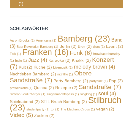
(1)
SCHLAGWÖRTER
Bamberg
(23)
Band
Aaron Brooks
(1)
Americana
(1)
(3)
Berlin
(2)
Bier
(2)
Event
(2)
Beat Revolution Bamberg
(1)
djset
(1)
Franken
(16)
Funk
(6)
Folk
(1)
hrowbackthursday
Konzert
Jazz
(4)
Karaoke
(2)
Knakki
(2)
(1)
Indie
(1)
(7)
melody brown
(4)
Kult
(2)
Küche
(2)
Livemusik
(1)
Obere
Nachtleben Bamberg
(2)
nightlife
(1)
Sandstraße
(7)
Party Bamberg
(2)
Pop
(2)
partytime
(1)
Sandstraße
(7)
Quinoa
(2)
Rezepte
(2)
preweekend
(1)
soul
(4)
Simeon Soul Charger
(1)
singenmachtspass
(1)
singking
(1)
Stilbruch
Spieleabend
(2)
STIL.Bruch Bamberg
(2)
(23)
vegan
(2)
studentparty
(1)
tbt
(1)
The Elephant Circus
(1)
Video
(5)
Zocken
(2)