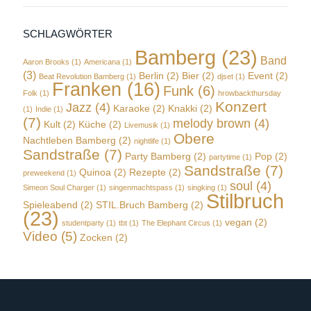
SCHLAGWÖRTER
Bamberg
(23)
Band
Aaron Brooks
(1)
Americana
(1)
(3)
Berlin
(2)
Bier
(2)
Event
(2)
Beat Revolution Bamberg
(1)
djset
(1)
Franken
(16)
Funk
(6)
Folk
(1)
hrowbackthursday
Konzert
Jazz
(4)
Karaoke
(2)
Knakki
(2)
(1)
Indie
(1)
(7)
melody brown
(4)
Kult
(2)
Küche
(2)
Livemusik
(1)
Obere
Nachtleben Bamberg
(2)
nightlife
(1)
Sandstraße
(7)
Party Bamberg
(2)
Pop
(2)
partytime
(1)
Sandstraße
(7)
Quinoa
(2)
Rezepte
(2)
preweekend
(1)
soul
(4)
Simeon Soul Charger
(1)
singenmachtspass
(1)
singking
(1)
Stilbruch
Spieleabend
(2)
STIL.Bruch Bamberg
(2)
(23)
vegan
(2)
studentparty
(1)
tbt
(1)
The Elephant Circus
(1)
Video
(5)
Zocken
(2)