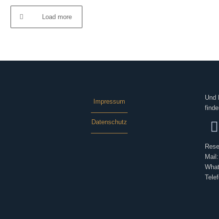
Load more
Und 
Impressum
finde
Datenschutz
Rese
Mail
What
Tele