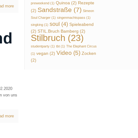
Quinoa
(2)
Rezepte
preweekend
(1)
ad more
Sandstraße
(7)
(2)
Simeon
Soul Charger
(1)
singenmachtspass
(1)
soul
(4)
Spieleabend
singking
(1)
(2)
STIL.Bruch Bamberg
(2)
nd
Stilbruch
(23)
studentparty
(1)
tbt
(1)
The Elephant Circus
Video
(5)
vegan
(2)
Zocken
(1)
(2)
02.2020
en von uns
ad more