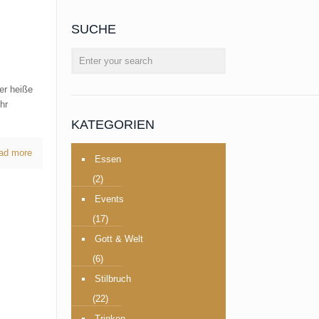
SUCHE
er heiße
hr
KATEGORIEN
ad more
Essen
(2)
Events
(17)
Gott & Welt
(6)
Stilbruch
(22)
Trinken