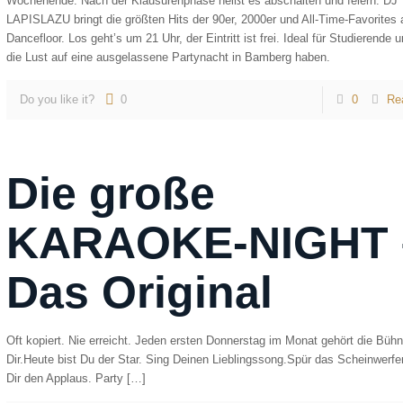
Wochenende. Nach der Klausurenphase heißt es abschalten und feiern: DJ
LAPISLAZU bringt die größten Hits der 90er, 2000er und All-Time-Favorites 
Dancefloor. Los geht’s um 21 Uhr, der Eintritt ist frei. Ideal für Studierende u
die Lust auf eine ausgelassene Partynacht in Bamberg haben.
Do you like it?
0
0
Re
Die große
KARAOKE-NIGHT 
Das Original
Oft kopiert. Nie erreicht. Jeden ersten Donnerstag im Monat gehört die Büh
Dir.Heute bist Du der Star. Sing Deinen Lieblingssong.Spür das Scheinwerfer
Dir den Applaus. Party
[…]