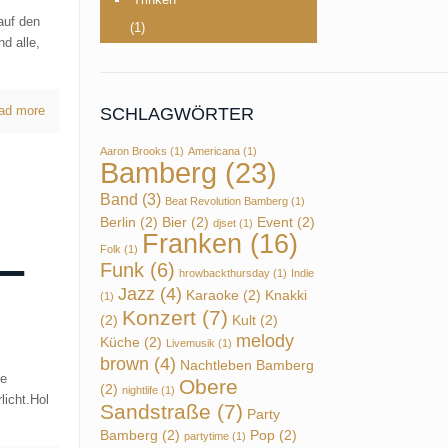
auf den
(1)
nd alle,
ad more
SCHLAGWÖRTER
Aaron Brooks
(1)
Americana
(1)
Bamberg
(23)
Band
(3)
Beat Revolution Bamberg
(1)
Berlin
(2)
Bier
(2)
Event
(2)
djset
(1)
Franken
(16)
–
Folk
(1)
Funk
(6)
hrowbackthursday
(1)
Indie
Jazz
(4)
Karaoke
(2)
Knakki
(1)
Konzert
(7)
(2)
Kult
(2)
melody
Küche
(2)
Livemusik
(1)
brown
(4)
Nachtleben Bamberg
ne
Obere
(2)
nightlife
(1)
licht.Hol
Sandstraße
(7)
Party
Bamberg
(2)
Pop
(2)
partytime
(1)