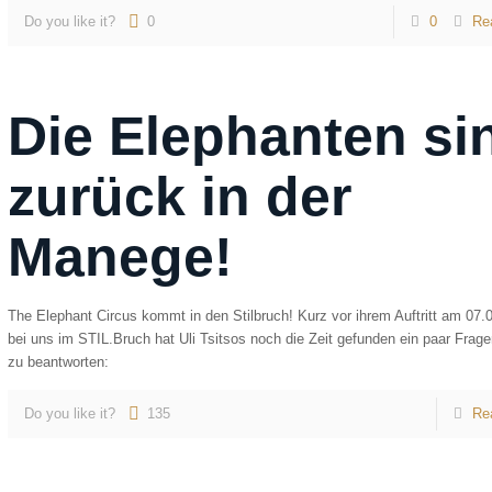
Do you like it?
0
0
Re
Die Elephanten si
zurück in der
Manege!
The Elephant Circus kommt in den Stilbruch! Kurz vor ihrem Auftritt am 07.
bei uns im STIL.Bruch hat Uli Tsitsos noch die Zeit gefunden ein paar Frag
zu beantworten:
Do you like it?
135
Re