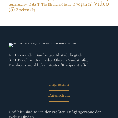
Video
vegan
(2)
studentparty
(1)
tbt
(1)
The Elephant Circus
(1)
(5)
Zocken
(2)
Im Herzen der Bamberger Altstadt liegt der
STIL.Bruch mitten in der Oberen Sandstraße,
Bambergs wohl bekanntester "Kneipenstraße".
Impressum
Datenschutz
Und hier sind wir in der größten Fußgängerzone der
Welt zu finden