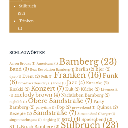
Stilbruch
(22)
Trinken
(1)
SCHLAGWÖRTER
Bamberg
(23)
Aaron Brooks
(1)
Americana
(1)
Band
(3)
Berlin
(2)
Bier
(2)
Beat Revolution Bamberg
(1)
Franken
(16)
Funk
Event
(2)
djset
(1)
Folk
(1)
(6)
Jazz
(4)
Karaoke
(2)
hrowbackthursday
(1)
Indie
(1)
Konzert
(7)
Knakki
(2)
Kult
(2)
Küche
(2)
Livemusik
melody brown
(4)
Nachtleben Bamberg
(2)
(1)
Obere Sandstraße
(7)
Party
nightlife
(1)
Bamberg
(2)
Pop
(2)
Quinoa
(2)
partytime
(1)
preweekend
(1)
Sandstraße
(7)
Rezepte
(2)
Simeon Soul Charger
(1)
soul
(4)
Spieleabend
(2)
singenmachtspass
(1)
singking
(1)
Stilbruch
(23)
STIL.Bruch Bamberg
(2)