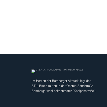
Im Herzen der Bamberger Altstadt liegt der
STIL.Bruch mitten in der Oberen Sandstraße,
Bambergs wohl bekanntester "Kneipenstraße".