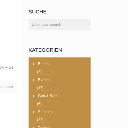
SUCHE
KATEGORIEN
Essen
lk – die
(2)
Events
ad more
(17)
Gott & Welt
(6)
Stilbruch
(22)
Trinken