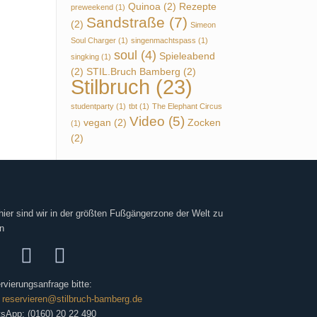
Quinoa
(2)
Rezepte
preweekend
(1)
Sandstraße
(7)
(2)
Simeon
Soul Charger
(1)
singenmachtspass
(1)
soul
(4)
Spieleabend
singking
(1)
(2)
STIL.Bruch Bamberg
(2)
Stilbruch
(23)
studentparty
(1)
tbt
(1)
The Elephant Circus
Video
(5)
vegan
(2)
Zocken
(1)
(2)
hier sind wir in der größten Fußgängerzone der Welt zu
n
rvierungsanfrage bitte:
:
reservieren@stilbruch-bamberg.de
sApp: (0160) 20 22 490