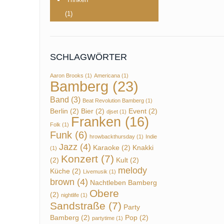
(1)
SCHLAGWÖRTER
Aaron Brooks
(1)
Americana
(1)
Bamberg
(23)
Band
(3)
Beat Revolution Bamberg
(1)
Berlin
(2)
Bier
(2)
Event
(2)
djset
(1)
Franken
(16)
Folk
(1)
Funk
(6)
hrowbackthursday
(1)
Indie
Jazz
(4)
Karaoke
(2)
Knakki
(1)
Konzert
(7)
(2)
Kult
(2)
melody
Küche
(2)
Livemusik
(1)
brown
(4)
Nachtleben Bamberg
Obere
(2)
nightlife
(1)
Sandstraße
(7)
Party
Bamberg
(2)
Pop
(2)
partytime
(1)