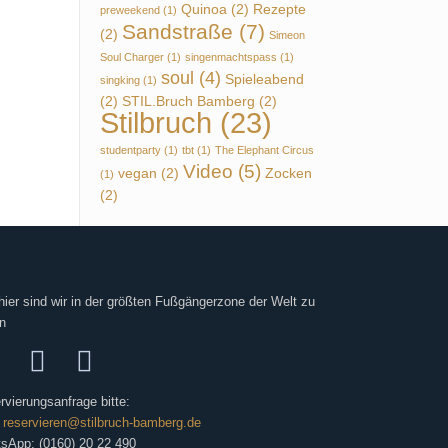
Quinoa
(2)
Rezepte
preweekend
(1)
Sandstraße
(7)
(2)
Simeon
Soul Charger
(1)
singenmachtspass
(1)
soul
(4)
Spieleabend
singking
(1)
(2)
STIL.Bruch Bamberg
(2)
Stilbruch
(23)
studentparty
(1)
tbt
(1)
The Elephant Circus
Video
(5)
vegan
(2)
Zocken
(1)
(2)
hier sind wir in der größten Fußgängerzone der Welt zu
n
rvierungsanfrage bitte:
:
reservieren@stilbruch-bamberg.de
sApp: (0160) 20 22 490