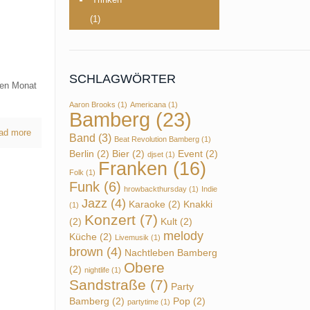
(1)
SCHLAGWÖRTER
eden Monat
Aaron Brooks
(1)
Americana
(1)
Bamberg
(23)
ad more
Band
(3)
Beat Revolution Bamberg
(1)
Berlin
(2)
Bier
(2)
Event
(2)
djset
(1)
Franken
(16)
Folk
(1)
Funk
(6)
hrowbackthursday
(1)
Indie
Jazz
(4)
Karaoke
(2)
Knakki
(1)
Konzert
(7)
(2)
Kult
(2)
melody
Küche
(2)
Livemusik
(1)
brown
(4)
Nachtleben Bamberg
Obere
(2)
nightlife
(1)
Sandstraße
(7)
Party
Bamberg
(2)
Pop
(2)
partytime
(1)