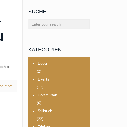
SUCHE
–
u
KATEGORIEN
Essen
och bis
(2)
Events
ad more
(17)
Gott & Welt
(6)
Stilbruch
(22)
Trinken