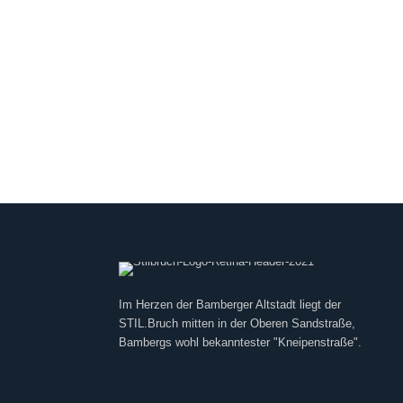
Im Herzen der Bamberger Altstadt liegt der
STIL.Bruch mitten in der Oberen Sandstraße,
Bambergs wohl bekanntester "Kneipenstraße".