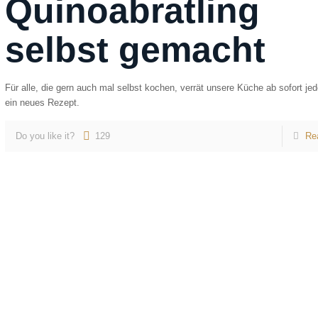
Quinoabratling
selbst gemacht
Für alle, die gern auch mal selbst kochen, verrät unsere Küche ab sofort j
ein neues Rezept.
Do you like it?
129
Re