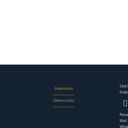
Und 
Impressum
finde
Datenschutz
Rese
Mail
What