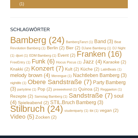
(1)
SCHLAGWÖRTER
Bamberg
(24)
Band
(3)
BambergTanzt
(1)
Beat
Berlin
(2)
Bier
(2)
Revolution Bamberg
(1)
DJane Bamberg
(1)
DJ Night
Franken
(16)
Event
(2)
(1)
djset
(1)
EDM Bamberg
(1)
Funk
(6)
Jazz
(4)
Karaoke
(2)
FreeEntry
(1)
Hocus Pocus
(1)
Konzert
(7)
Knakki
(2)
Kult
(2)
Küche
(2)
LatinBeats
(1)
melody brown
(4)
Nachtleben Bamberg
(3)
Merengue
(1)
Obere Sandstraße
(7)
Party Bamberg
nightlife
(1)
(3)
Pop
(2)
Quinoa
(2)
partytime
(1)
preweekend
(1)
Reggaeton
(1)
Sandstraße
(7)
soul
Rezepte
(2)
Samstag Bamberg
(1)
(4)
STIL.Bruch Bamberg
(3)
Spieleabend
(2)
Stilbruch
(24)
vegan
(2)
studentparty
(1)
tbt
(1)
Video
(5)
Zocken
(2)