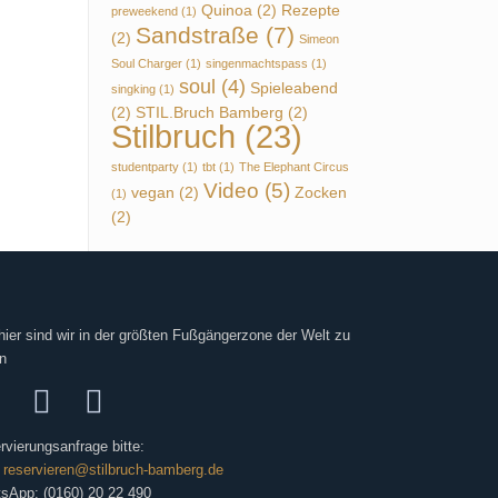
Quinoa
(2)
Rezepte
preweekend
(1)
Sandstraße
(7)
(2)
Simeon
Soul Charger
(1)
singenmachtspass
(1)
soul
(4)
Spieleabend
singking
(1)
(2)
STIL.Bruch Bamberg
(2)
Stilbruch
(23)
studentparty
(1)
tbt
(1)
The Elephant Circus
Video
(5)
vegan
(2)
Zocken
(1)
(2)
hier sind wir in der größten Fußgängerzone der Welt zu
n
rvierungsanfrage bitte:
:
reservieren@stilbruch-bamberg.de
sApp: (0160) 20 22 490