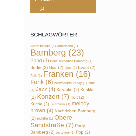
(1)
SCHLAGWÖRTER
Aaron Brooks
(1)
Americana
(1)
Bamberg
(23)
Band
(3)
Beat Revolution Bamberg
(1)
Berlin
(2)
Bier
(2)
Event
(2)
djset
(1)
Franken
(16)
Folk
(1)
Funk
(6)
hrowbackthursday
(1)
Indie
Jazz
(4)
Karaoke
(2)
Knakki
(1)
Konzert
(7)
(2)
Kult
(2)
melody
Küche
(2)
Livemusik
(1)
brown
(4)
Nachtleben Bamberg
Obere
(2)
nightlife
(1)
Sandstraße
(7)
Party
Bamberg
(2)
Pop
(2)
partytime
(1)