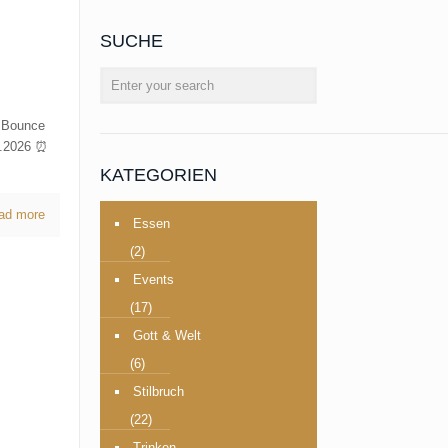
SUCHE
, Bounce
08.2026 ⏰
KATEGORIEN
ad more
Essen
(2)
Events
(17)
Gott & Welt
(6)
Stilbruch
(22)
Trinken