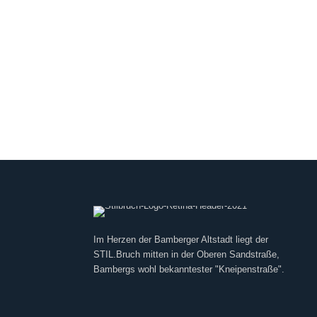
Im Herzen der Bamberger Altstadt liegt der
STIL.Bruch mitten in der Oberen Sandstraße,
Bambergs wohl bekanntester "Kneipenstraße".