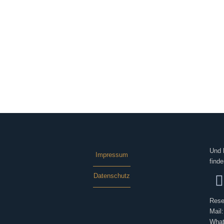
Und 
Impressum
finde
Datenschutz
Rese
Mail
What