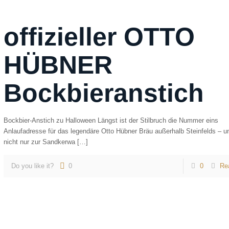
offizieller OTTO
HÜBNER
Bockbieranstich
Bockbier-Anstich zu Halloween Längst ist der Stilbruch die Nummer eins
Anlaufadresse für das legendäre Otto Hübner Bräu außerhalb Steinfelds – u
nicht nur zur Sandkerwa
[…]
Do you like it?
0
0
Re