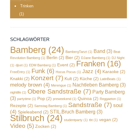
Trinken
(1)
SCHLAGWÖRTER
Bamberg
(24)
Band
(3)
BambergTanzt
(1)
Beat
Berlin
(2)
Bier
(2)
Revolution Bamberg
(1)
DJane Bamberg
(1)
DJ Night
Franken
(16)
Event
(2)
(1)
djset
(1)
EDM Bamberg
(1)
Funk
(6)
Jazz
(4)
Karaoke
(2)
FreeEntry
(1)
Hocus Pocus
(1)
Konzert
(7)
Knakki
(2)
Kult
(2)
Küche
(2)
LatinBeats
(1)
melody brown
(4)
Nachtleben Bamberg
(3)
Merengue
(1)
Obere Sandstraße
(7)
Party Bamberg
nightlife
(1)
(3)
Pop
(2)
Quinoa
(2)
partytime
(1)
preweekend
(1)
Reggaeton
(1)
Sandstraße
(7)
soul
Rezepte
(2)
Samstag Bamberg
(1)
(4)
STIL.Bruch Bamberg
(3)
Spieleabend
(2)
Stilbruch
(24)
vegan
(2)
studentparty
(1)
tbt
(1)
Video
(5)
Zocken
(2)