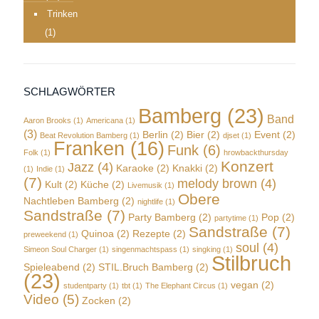
Trinken
(1)
SCHLAGWÖRTER
Bamberg
(23)
Band
Aaron Brooks
(1)
Americana
(1)
(3)
Berlin
(2)
Bier
(2)
Event
(2)
Beat Revolution Bamberg
(1)
djset
(1)
Franken
(16)
Funk
(6)
Folk
(1)
hrowbackthursday
Konzert
Jazz
(4)
Karaoke
(2)
Knakki
(2)
(1)
Indie
(1)
(7)
melody brown
(4)
Kult
(2)
Küche
(2)
Livemusik
(1)
Obere
Nachtleben Bamberg
(2)
nightlife
(1)
Sandstraße
(7)
Party Bamberg
(2)
Pop
(2)
partytime
(1)
Sandstraße
(7)
Quinoa
(2)
Rezepte
(2)
preweekend
(1)
soul
(4)
Simeon Soul Charger
(1)
singenmachtspass
(1)
singking
(1)
Stilbruch
Spieleabend
(2)
STIL.Bruch Bamberg
(2)
(23)
vegan
(2)
studentparty
(1)
tbt
(1)
The Elephant Circus
(1)
Video
(5)
Zocken
(2)