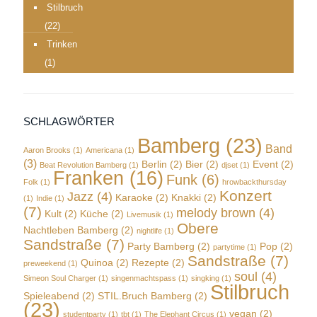
Stilbruch
(22)
Trinken
(1)
SCHLAGWÖRTER
Bamberg
(23)
Band
Aaron Brooks
(1)
Americana
(1)
(3)
Berlin
(2)
Bier
(2)
Event
(2)
Beat Revolution Bamberg
(1)
djset
(1)
Franken
(16)
Funk
(6)
Folk
(1)
hrowbackthursday
Konzert
Jazz
(4)
Karaoke
(2)
Knakki
(2)
(1)
Indie
(1)
(7)
melody brown
(4)
Kult
(2)
Küche
(2)
Livemusik
(1)
Obere
Nachtleben Bamberg
(2)
nightlife
(1)
Sandstraße
(7)
Party Bamberg
(2)
Pop
(2)
partytime
(1)
Sandstraße
(7)
Quinoa
(2)
Rezepte
(2)
preweekend
(1)
soul
(4)
Simeon Soul Charger
(1)
singenmachtspass
(1)
singking
(1)
Stilbruch
Spieleabend
(2)
STIL.Bruch Bamberg
(2)
(23)
vegan
(2)
studentparty
(1)
tbt
(1)
The Elephant Circus
(1)