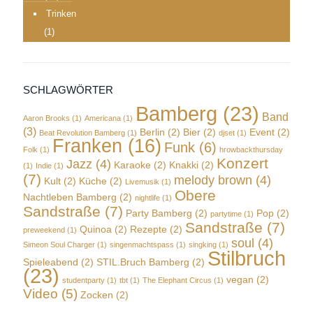
Trinken
(1)
SCHLAGWÖRTER
Bamberg
(23)
Band
Aaron Brooks
(1)
Americana
(1)
(3)
Berlin
(2)
Bier
(2)
Event
(2)
Beat Revolution Bamberg
(1)
djset
(1)
Franken
(16)
Funk
(6)
Folk
(1)
hrowbackthursday
Konzert
Jazz
(4)
Karaoke
(2)
Knakki
(2)
(1)
Indie
(1)
(7)
melody brown
(4)
Kult
(2)
Küche
(2)
Livemusik
(1)
Obere
Nachtleben Bamberg
(2)
nightlife
(1)
Sandstraße
(7)
Party Bamberg
(2)
Pop
(2)
partytime
(1)
Sandstraße
(7)
Quinoa
(2)
Rezepte
(2)
preweekend
(1)
soul
(4)
Simeon Soul Charger
(1)
singenmachtspass
(1)
singking
(1)
Stilbruch
Spieleabend
(2)
STIL.Bruch Bamberg
(2)
(23)
vegan
(2)
studentparty
(1)
tbt
(1)
The Elephant Circus
(1)
Video
(5)
Zocken
(2)