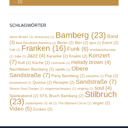
(1)
SCHLAGWÖRTER
Bamberg
(23)
Band
Aaron Brooks
(1)
Americana
(1)
(3)
Berlin
(2)
Bier
(2)
Event
(2)
Beat Revolution Bamberg
(1)
djset
(1)
Franken
(16)
Funk
(6)
Folk
(1)
hrowbackthursday
Konzert
Jazz
(4)
Karaoke
(2)
Knakki
(2)
(1)
Indie
(1)
(7)
melody brown
(4)
Kult
(2)
Küche
(2)
Livemusik
(1)
Obere
Nachtleben Bamberg
(2)
nightlife
(1)
Sandstraße
(7)
Party Bamberg
(2)
Pop
(2)
partytime
(1)
Sandstraße
(7)
Quinoa
(2)
Rezepte
(2)
preweekend
(1)
soul
(4)
Simeon Soul Charger
(1)
singenmachtspass
(1)
singking
(1)
Stilbruch
Spieleabend
(2)
STIL.Bruch Bamberg
(2)
(23)
vegan
(2)
studentparty
(1)
tbt
(1)
The Elephant Circus
(1)
Video
(5)
Zocken
(2)