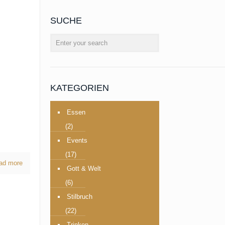
SUCHE
KATEGORIEN
Essen
(2)
Events
(17)
ad more
Gott & Welt
(6)
Stilbruch
(22)
Trinken