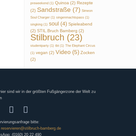
Quinoa
(2)
Rezepte
preweekend
(1)
Sandstraße
(7)
(2)
Simeon
Soul Charger
(1)
singenmachtspass
(1)
soul
(4)
Spieleabend
singking
(1)
(2)
STIL.Bruch Bamberg
(2)
Stilbruch
(23)
studentparty
(1)
tbt
(1)
The Elephant Circus
Video
(5)
vegan
(2)
Zocken
(1)
(2)
hier sind wir in der größten Fußgängerzone der Welt zu
n
rvierungsanfrage bitte:
:
reservieren@stilbruch-bamberg.de
sApp: (0160) 20 22 490