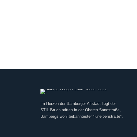
Im Herzen der Bamberger Altstadt liegt der
STIL.Bruch mitten in der Oberen Sandstraße,
Bambergs wohl bekanntester "Kneipenstraße".