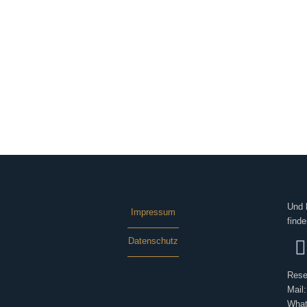
Und 
Impressum
finde
Datenschutz
Rese
Mail
What