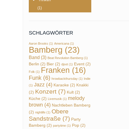
(1)
SCHLAGWÖRTER
Aaron Brooks
(1)
Americana
(1)
Bamberg
(23)
Band
(3)
Beat Revolution Bamberg
(1)
Berlin
(2)
Bier
(2)
Event
(2)
djset
(1)
Franken
(16)
Folk
(1)
Funk
(6)
hrowbackthursday
(1)
Indie
Jazz
(4)
Karaoke
(2)
Knakki
(1)
Konzert
(7)
(2)
Kult
(2)
melody
Küche
(2)
Livemusik
(1)
brown
(4)
Nachtleben Bamberg
Obere
(2)
nightlife
(1)
Sandstraße
(7)
Party
Bamberg
(2)
Pop
(2)
partytime
(1)