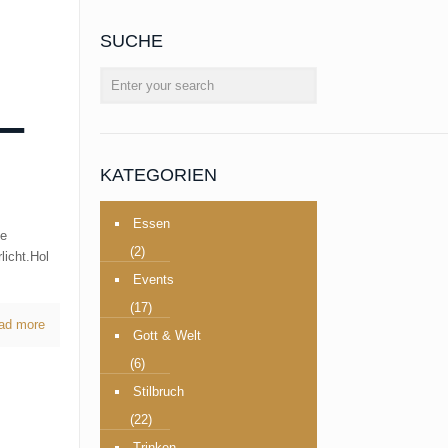
SUCHE
–
KATEGORIEN
Essen
ne
(2)
licht.Hol
Events
(17)
ad more
Gott & Welt
(6)
Stilbruch
(22)
Trinken