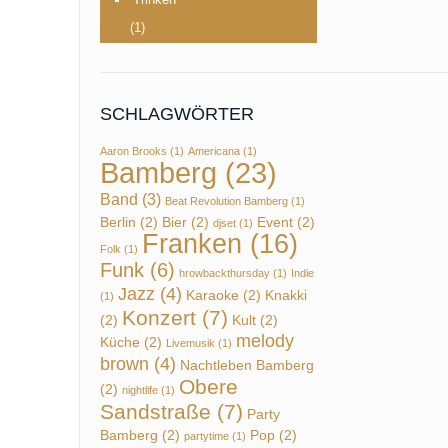
(1)
SCHLAGWÖRTER
Aaron Brooks
(1)
Americana
(1)
Bamberg
(23)
Band
(3)
Beat Revolution Bamberg
(1)
Berlin
(2)
Bier
(2)
Event
(2)
djset
(1)
Franken
(16)
Folk
(1)
Funk
(6)
hrowbackthursday
(1)
Indie
Jazz
(4)
Karaoke
(2)
Knakki
(1)
Konzert
(7)
(2)
Kult
(2)
melody
Küche
(2)
Livemusik
(1)
brown
(4)
Nachtleben Bamberg
Obere
(2)
nightlife
(1)
Sandstraße
(7)
Party
Bamberg
(2)
Pop
(2)
partytime
(1)