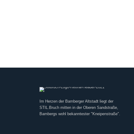
Im Herzen der Bamberger Altstadt liegt der
STIL.Bruch mitten in der Oberen Sandstraße,
Bambergs wohl bekanntester "Kneipenstraße".