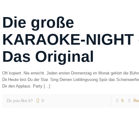
Die große
KARAOKE-NIGHT 
Das Original
Oft kopiert. Nie erreicht. Jeden ersten Donnerstag im Monat gehört die Büh
Dir.Heute bist Du der Star. Sing Deinen Lieblingssong.Spür das Scheinwerfer
Dir den Applaus. Party
[…]
Do you like it?
0
0
Re