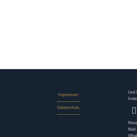
Und 
Impressum
finde
Datenschutz
Rese
Mail
What