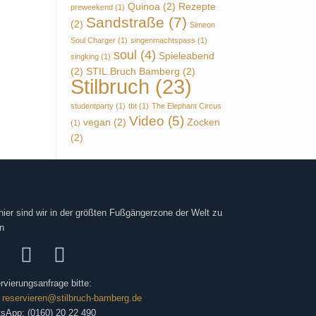
Quinoa
(2)
Rezepte
preweekend
(1)
Sandstraße
(7)
(2)
Simeon
Soul Charger
(1)
singenmachtspass
(1)
soul
(4)
Spieleabend
singking
(1)
(2)
STIL.Bruch Bamberg
(2)
Stilbruch
(23)
studentparty
(1)
tbt
(1)
The Elephant Circus
Video
(5)
vegan
(2)
Zocken
(1)
(2)
hier sind wir in der größten Fußgängerzone der Welt zu
n
rvierungsanfrage bitte:
:
reservieren@stilbruch-bamberg.de
sApp: (0160) 20 22 490